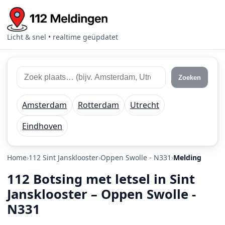
Licht & snel • realtime geüpdatet
Zoek 112 meldingen
Zoek plaats of regio
Zoeken
Amsterdam
Rotterdam
Utrecht
Eindhoven
Home
112 Sint Jansklooster
Oppen Swolle - N331
Melding
112 Botsing met letsel in Sint
Jansklooster – Oppen Swolle -
N331