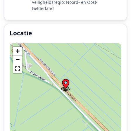
Veiligheidsregio: Noord- en Oost-
Gelderland
Locatie
Locatie van het incident: Oppen Swolle - N331, Sint Jans
+
−