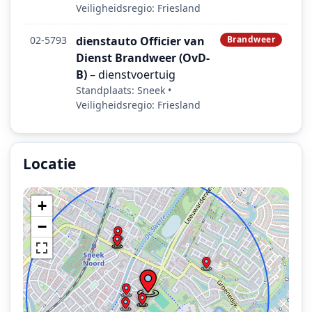
Veiligheidsregio: Friesland
02-5793
dienstauto Officier van
Brandweer
Dienst Brandweer (OvD-
B)
– dienstvoertuig
Standplaats: Sneek •
Veiligheidsregio: Friesland
Locatie
Locatie van het incident: Iepenlaan, Sneek.
+
−