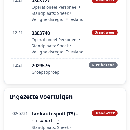
12:21
0303727
Operationeel Personeel •
Standplaats: Sneek •
Veiligheidsregio: Friesland
12:21
0303740
Brandweer
Operationeel Personeel •
Standplaats: Sneek •
Veiligheidsregio: Friesland
12:21
2029576
Niet bekend
Groepsoproep
Ingezette voertuigen
02-5731
tankautospuit (TS)
–
Brandweer
blusvoertuig
Standplaats: Sneek •