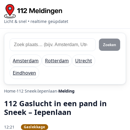
Licht & snel • realtime geüpdatet
Zoek 112 meldingen
Zoek plaats of regio
Zoeken
Amsterdam
Rotterdam
Utrecht
Eindhoven
Home
112 Sneek
Iepenlaan
Melding
112 Gaslucht in een pand in
Sneek – Iepenlaan
12:21
Gaslekkage
PRIO 1