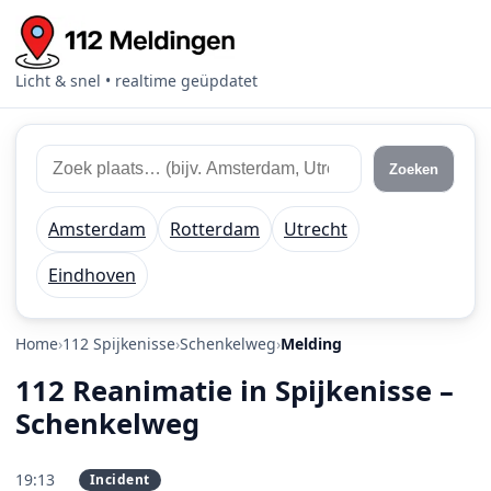
Licht & snel • realtime geüpdatet
Zoek 112 meldingen
Zoek plaats of regio
Zoeken
Amsterdam
Rotterdam
Utrecht
Eindhoven
Home
112 Spijkenisse
Schenkelweg
Melding
112 Reanimatie in Spijkenisse –
Schenkelweg
19:13
Incident
PRIO 1