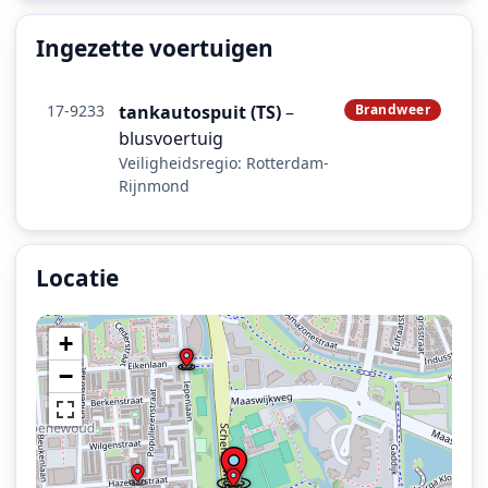
Ingezette voertuigen
17-9233
tankautospuit (TS)
–
Brandweer
blusvoertuig
Veiligheidsregio: Rotterdam-
Rijnmond
Locatie
Locatie van het incident: Schenkelweg, Spijkenisse.
+
−