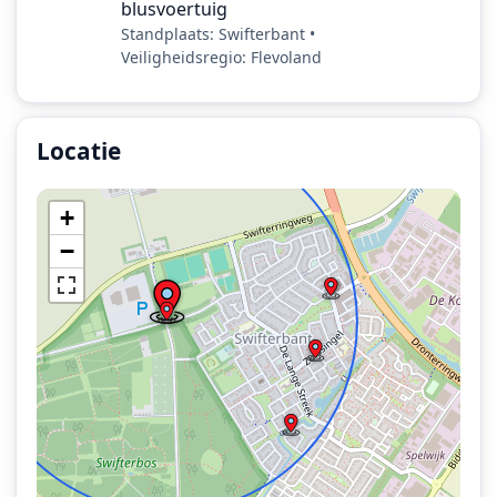
blusvoertuig
Standplaats: Swifterbant •
Veiligheidsregio: Flevoland
Locatie
Locatie van het incident: Bosweg, Swifterbant.
+
−