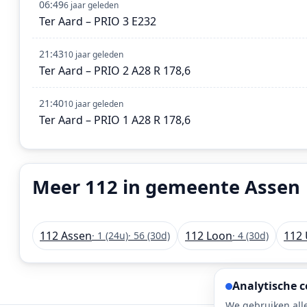
06:49
6 jaar geleden
Ter Aard – PRIO 3 E232
21:43
10 jaar geleden
Ter Aard – PRIO 2 A28 R 178,6
21:40
10 jaar geleden
Ter Aard – PRIO 1 A28 R 178,6
Meer 112 in gemeente Assen
112 Assen
112 Loon
112
· 1 (24u)
· 56 (30d)
· 4 (30d)
Analytische c
We gebruiken alle