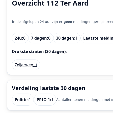
Overzicht 112 Ter Aard
In de afgelopen 24 uur zijn er
geen
meldingen geregistree
24u:
0
7 dagen:
0
30 dagen:
1
Laatste meldi
Drukste straten (30 dagen):
Zeijerweg
· 1
Verdeling laatste 30 dagen
Politie:
1
PRIO 1:
1
Aantallen tonen meldingen mét in