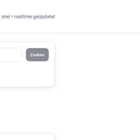
& snel • realtime geüpdatet
Zoeken