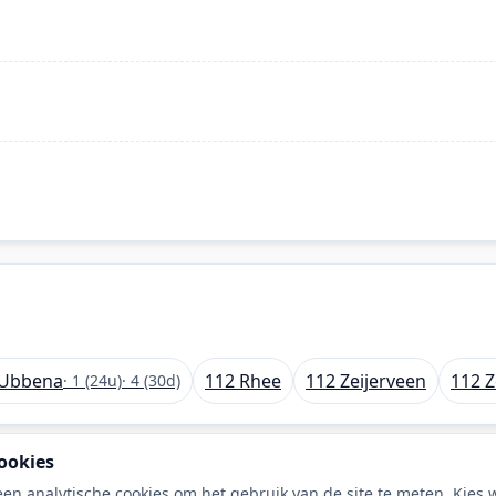
 Ubbena
112 Rhee
112 Zeijerveen
112 Z
· 1 (24u)
· 4 (30d)
ookies
en analytische cookies om het gebruik van de site te meten. Kies wa