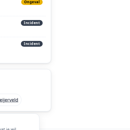
Ongeval
Incident
Incident
eijerveld
t je wil.