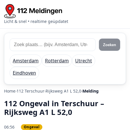
Licht & snel • realtime geüpdatet
Zoek 112 meldingen
Zoek plaats of regio
Zoeken
Amsterdam
Rotterdam
Utrecht
Eindhoven
Home
112 Terschuur
Rijksweg A1 L 52,0
Melding
112 Ongeval in Terschuur –
Rijksweg A1 L 52,0
06:56
Ongeval
PRIO 3