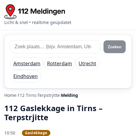
Licht & snel • realtime geüpdatet
Zoek 112 meldingen
Zoek plaats of regio
Zoeken
Amsterdam
Rotterdam
Utrecht
Eindhoven
Home
112 Tirns
Terpstrjitte
Melding
112 Gaslekkage in Tirns –
Terpstrjitte
10:50
Gaslekkage
PRIO 1