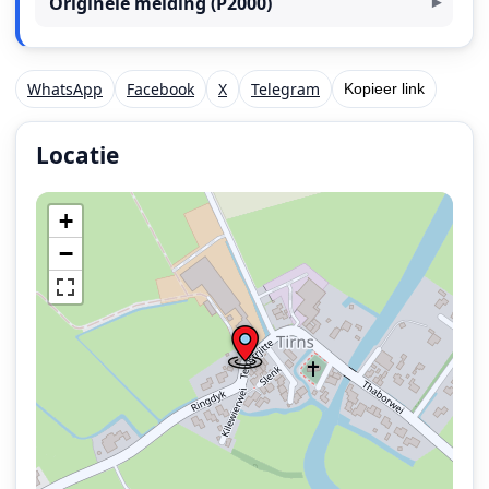
Originele melding (P2000)
WhatsApp
Facebook
X
Telegram
Kopieer link
Locatie
Locatie van het incident: Terpstrjitte, Tirns.
+
−