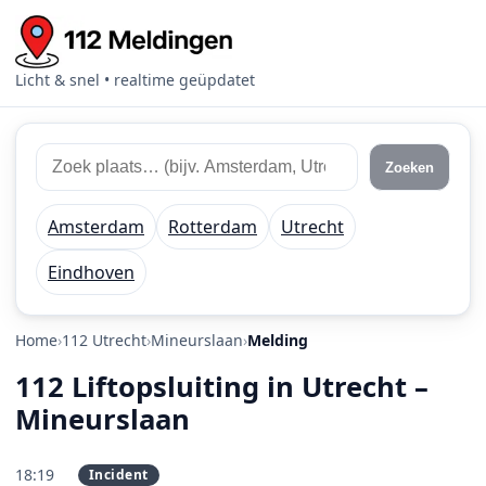
Licht & snel • realtime geüpdatet
Zoek 112 meldingen
Zoek plaats of regio
Zoeken
Amsterdam
Rotterdam
Utrecht
Eindhoven
Home
112 Utrecht
Mineurslaan
Melding
112 Liftopsluiting in Utrecht –
Mineurslaan
18:19
Incident
PRIO 2