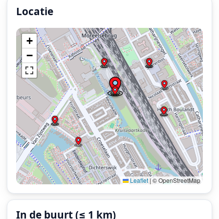
Locatie
Locatie van het incident: Mineurslaan, Utrecht.
+
−
Leaflet
|
© OpenStreetMap
In de buurt (≤ 1 km)