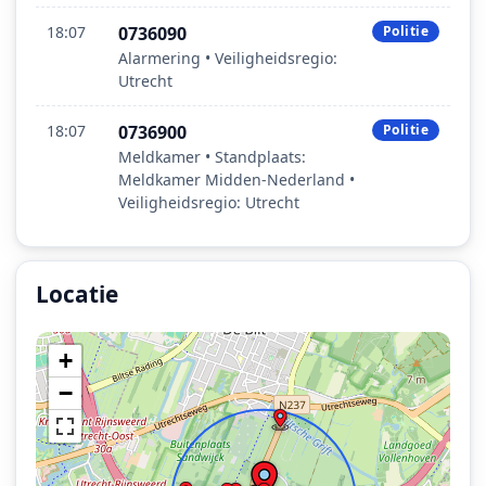
18:07
0736090
Politie
Alarmering • Veiligheidsregio:
Utrecht
18:07
0736900
Politie
Meldkamer • Standplaats:
Meldkamer Midden-Nederland •
Veiligheidsregio: Utrecht
Locatie
Locatie van het incident: Rijksweg A28 L 2,4 D - Utrecht
+
−