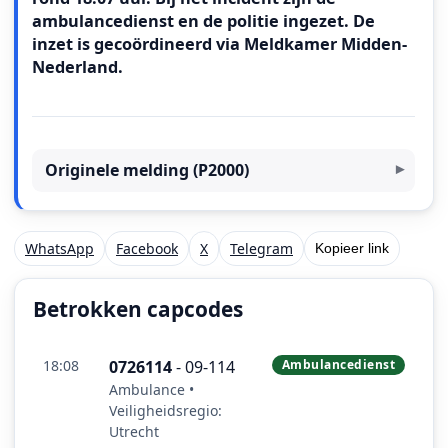
ambulancedienst en de politie ingezet. De
inzet is gecoördineerd via Meldkamer Midden-
Nederland.
Originele melding (P2000)
WhatsApp
Facebook
X
Telegram
Kopieer link
Betrokken capcodes
18:08
0726114
- 09-114
Ambulancedienst
Ambulance •
Veiligheidsregio:
Utrecht