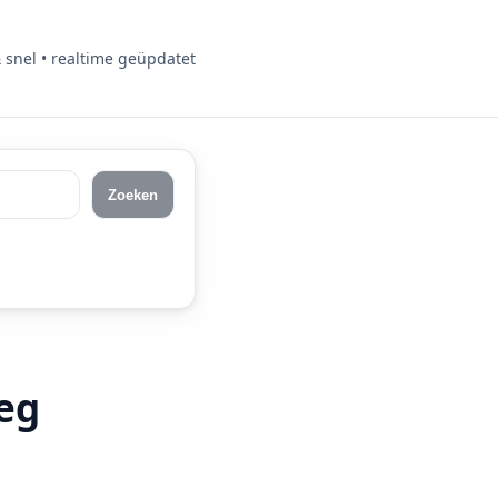
& snel • realtime geüpdatet
Zoeken
eg