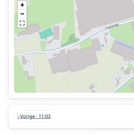
+
−
‹ Vorige · 11:03