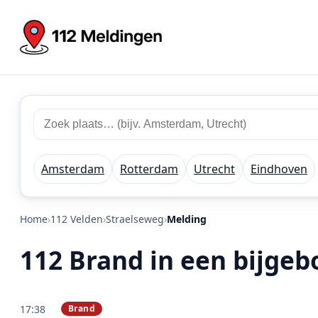
Zoek 112 meldingen
Zoek plaats of regio
Amsterdam
Rotterdam
Utrecht
Eindhoven
Home
112 Velden
Straelseweg
Melding
112 Brand in een bijgeb
17:38
Brand
PRIO 1