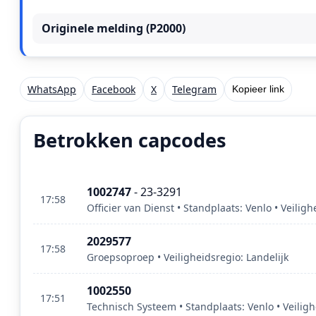
Originele melding (P2000)
WhatsApp
Facebook
X
Telegram
Kopieer link
Betrokken capcodes
1002747
- 23-3291
17:58
Officier van Dienst • Standplaats: Venlo • Veili
2029577
17:58
Groepsoproep • Veiligheidsregio: Landelijk
1002550
17:51
Technisch Systeem • Standplaats: Venlo • Veili