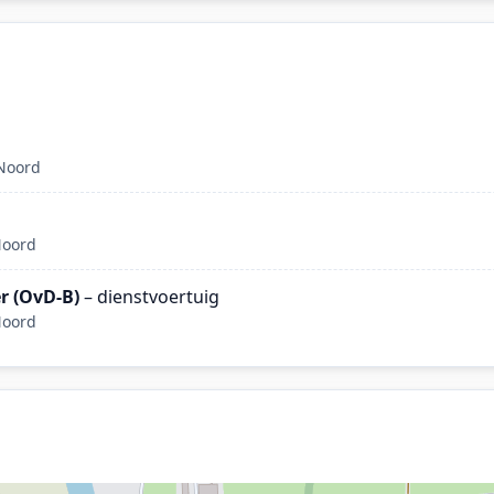
 Noord
Noord
r (OvD-B)
– dienstvoertuig
Noord