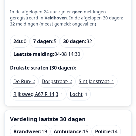
In de afgelopen 24 uur zijn er
geen
meldingen
geregistreerd in
Veldhoven
. In de afgelopen 30 dagen:
32
meldingen (meest gemeld: ongevallen)
24u:
0
7 dagen:
5
30 dagen:
32
Laatste melding:
04-08 14:30
Drukste straten (30 dagen):
De Run
Dorpstraat
Sint Janstraat
· 2
· 2
· 1
Rijksweg A67 R 14,3
Locht
· 1
· 1
Verdeling laatste 30 dagen
Brandweer:
19
Ambulance:
15
Politie:
14