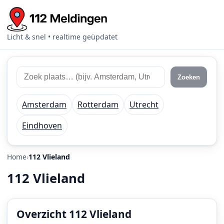
Licht & snel • realtime geüpdatet
Zoek
Zoek
Zoeken
112
plaats
meldingen
of
Amsterdam
Rotterdam
Utrecht
regio
Eindhoven
Home
112 Vlieland
112 Vlieland
Overzicht 112 Vlieland