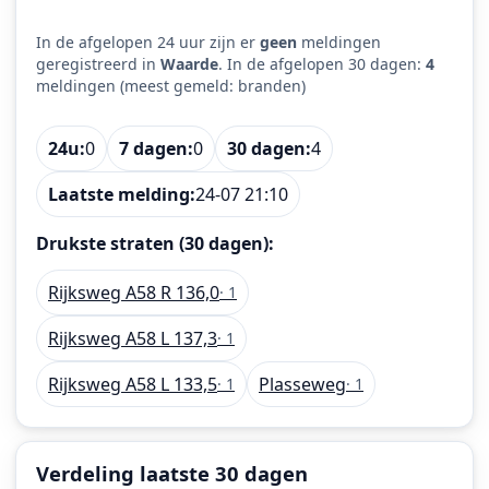
In de afgelopen 24 uur zijn er
geen
meldingen
geregistreerd in
Waarde
. In de afgelopen 30 dagen:
4
meldingen (meest gemeld: branden)
24u:
0
7 dagen:
0
30 dagen:
4
Laatste melding:
24-07 21:10
Drukste straten (30 dagen):
Rijksweg A58 R 136,0
· 1
Rijksweg A58 L 137,3
· 1
Rijksweg A58 L 133,5
Plasseweg
· 1
· 1
Verdeling laatste 30 dagen