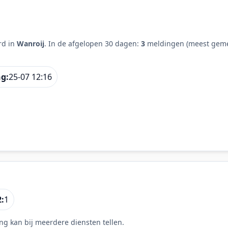
rd in
Wanroij
. In de afgelopen 30 dagen:
3
meldingen (meest gemel
ng:
25-07 12:16
:
1
ng kan bij meerdere diensten tellen.