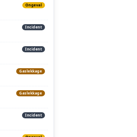
Ongeval
Incident
Incident
Gaslekkage
Gaslekkage
Incident