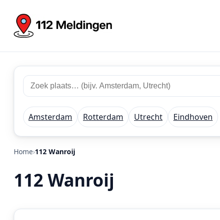
Zoek
Zoek
plaats
112
of
meldingen
regio
Amsterdam
Rotterdam
Utrecht
Eindhoven
Home
112 Wanroij
112 Wanroij