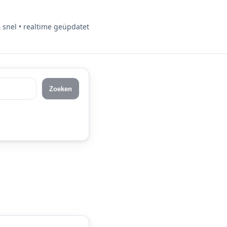
& snel • realtime geüpdatet
Zoeken