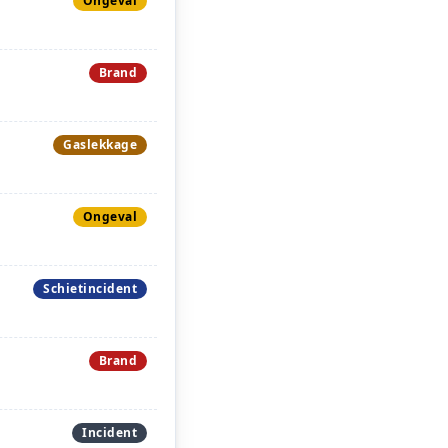
Ongeval
Brand
Gaslekkage
Ongeval
Schietincident
Brand
Incident