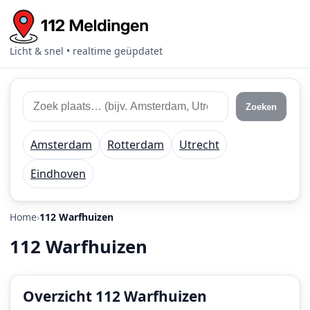
Licht & snel • realtime geüpdatet
Zoek
Zoek
Zoeken
112
plaats
meldingen
of
Amsterdam
Rotterdam
Utrecht
regio
Eindhoven
Home
112 Warfhuizen
112 Warfhuizen
Overzicht 112 Warfhuizen