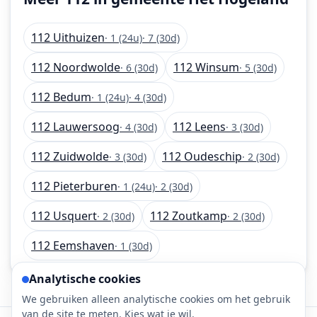
112 Uithuizen
· 1 (24u)
· 7 (30d)
112 Noordwolde
112 Winsum
· 6 (30d)
· 5 (30d)
112 Bedum
· 1 (24u)
· 4 (30d)
112 Lauwersoog
112 Leens
· 4 (30d)
· 3 (30d)
112 Zuidwolde
112 Oudeschip
· 3 (30d)
· 2 (30d)
112 Pieterburen
· 1 (24u)
· 2 (30d)
112 Usquert
112 Zoutkamp
· 2 (30d)
· 2 (30d)
112 Eemshaven
· 1 (30d)
Analytische cookies
We gebruiken alleen analytische cookies om het gebruik
van de site te meten. Kies wat je wil.