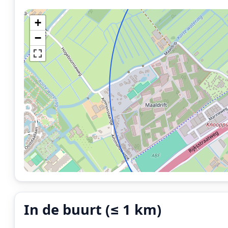
+
−
In de buurt (≤ 1 km)