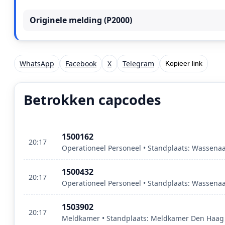
Originele melding (P2000)
WhatsApp
Facebook
X
Telegram
Kopieer link
Betrokken capcodes
1500162
20:17
Operationeel Personeel • Standplaats: Wassenaa
1500432
20:17
Operationeel Personeel • Standplaats: Wassenaa
1503902
20:17
Meldkamer • Standplaats: Meldkamer Den Haag •