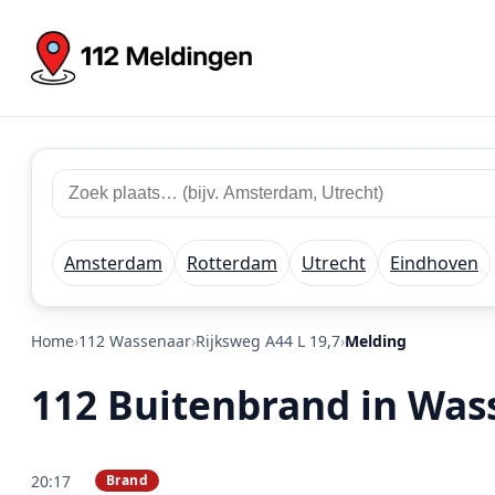
Zoek 112 meldingen
Zoek plaats of regio
Amsterdam
Rotterdam
Utrecht
Eindhoven
Home
112 Wassenaar
Rijksweg A44 L 19,7
Melding
112 Buitenbrand in Wass
20:17
Brand
PRIO 2