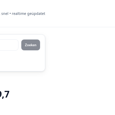
& snel • realtime geüpdatet
Zoeken
9,7