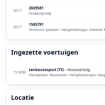
2029581
20:17
Groepsoproep
1505791
20:17
Technisch Systeem • Veiligheidsregio: Hollands
Ingezette voertuigen
tankautospuit (TS)
– blusvoertuig
15-5030
Standplaats: Wassenaar • Veiligheidsregio: Haa
Locatie
Locatie van het incident: Rijksweg A44 L 19,7, Wassen