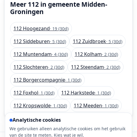
Meer 112 in gemeente Midden-
Groningen
112 Hoogezand
· 19 (30d)
112 Siddeburen
112 Zuidbroek
· 5 (30d)
· 5 (30d)
112 Muntendam
112 Kolham
· 4 (30d)
· 2 (30d)
112 Slochteren
112 Steendam
· 2 (30d)
· 2 (30d)
112 Borgercompagnie
· 1 (30d)
112 Foxhol
112 Harkstede
· 1 (30d)
· 1 (30d)
112 Kropswolde
112 Meeden
· 1 (30d)
· 1 (30d)
Analytische cookies
We gebruiken alleen analytische cookies om het gebruik
van de site te meten. Kies wat je wil.