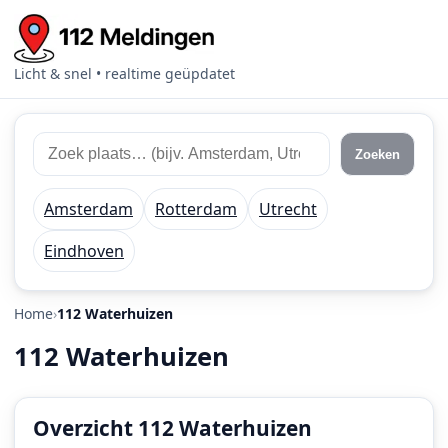
Licht & snel • realtime geüpdatet
Zoek
Zoek
Zoeken
112
plaats
meldingen
of
Amsterdam
Rotterdam
Utrecht
regio
Eindhoven
Home
112 Waterhuizen
112 Waterhuizen
Overzicht 112 Waterhuizen