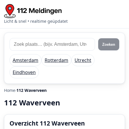
Licht & snel • realtime geüpdatet
Zoek
Zoek
Zoeken
112
plaats
meldingen
of
Amsterdam
Rotterdam
Utrecht
regio
Eindhoven
Home
112 Waverveen
112 Waverveen
Overzicht 112 Waverveen