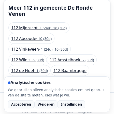
Meer 112 in gemeente De Ronde
Venen
112 Mijdrecht
· 1 (24u)
· 18 (30d)
112 Abcoude
· 10 (30d)
112 Vinkeveen
· 1 (24u)
· 10 (30d)
112 Wilnis
112 Amstelhoek
· 6 (30d)
· 2 (30d)
112 de Hoef
112 Baambrugge
· 1 (30d)
Analytische cookies
We gebruiken alleen analytische cookies om het gebruik
van de site te meten. Kies wat je wil.
©
2026
112-meldingen.nl • 112 meldingen is onderdeel
Accepteren
Weigeren
Instellingen
van DaLec.
RSS feed
·
Cookie-instellingen
·
Telegram