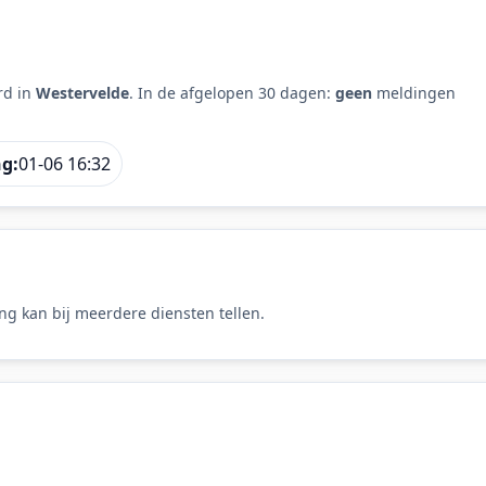
rd in
Westervelde
. In de afgelopen 30 dagen:
geen
meldingen
ng:
01-06 16:32
ng kan bij meerdere diensten tellen.