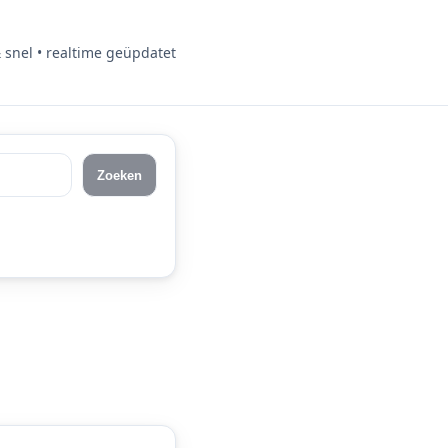
& snel • realtime geüpdatet
Zoeken