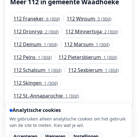
Meer 112 in gemeente Waadhoeke
112 Franeker
112 Winsum
· 6 (30d)
· 5 (30d)
112 Dronryp
112 Minnertsga
· 2 (30d)
· 2 (30d)
112 Deinum
112 Marsum
· 1 (30d)
· 1 (30d)
112 Peins
112 Pietersbierum
· 1 (30d)
· 1 (30d)
112 Schalsum
112 Sexbierum
· 1 (30d)
· 1 (30d)
112 Skingen
· 1 (30d)
112 St.-Annaparochie
· 1 (30d)
Analytische cookies
We gebruiken alleen analytische cookies om het gebruik
van de site te meten. Kies wat je wil.
©
2026
112-meldingen.nl • 112 meldingen is onderdeel
Accepteren
Weigeren
Instellingen
van DaLec.