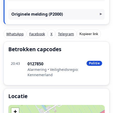
Originele melding (P2000)
WhatsApp
Facebook
X
Telegram
Kopieer link
Betrokken capcodes
20:43
0127850
Politie
Alarmering • Veiligheidsregio:
Kennemerland
Locatie
Locatie van het incident: Oosterdwarspark, Wijdeworm
+