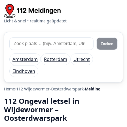
Licht & snel • realtime geüpdatet
Zoek 112 meldingen
Zoek plaats of regio
Zoeken
Amsterdam
Rotterdam
Utrecht
Eindhoven
Home
112 Wijdewormer
Oosterdwarspark
Melding
112 Ongeval letsel in
Wijdewormer –
Oosterdwarspark