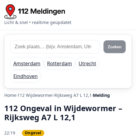
Licht & snel • realtime geüpdatet
Zoek 112 meldingen
Zoek plaats of regio
Zoeken
Amsterdam
Rotterdam
Utrecht
Eindhoven
Home
112 Wijdewormer
Rijksweg A7 L 12,1
Melding
112 Ongeval in Wijdewormer –
Rijksweg A7 L 12,1
22:19
Ongeval
PRIO 3