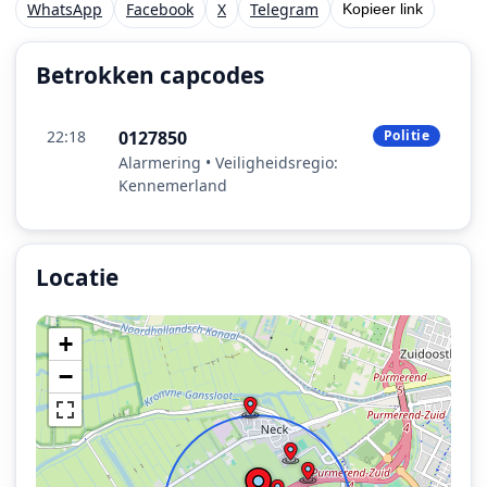
WhatsApp
Facebook
X
Telegram
Kopieer link
Betrokken capcodes
22:18
0127850
Politie
Alarmering • Veiligheidsregio:
Kennemerland
Locatie
Locatie van het incident: Rijksweg A7 L 12,1, Wijdeworm
+
−