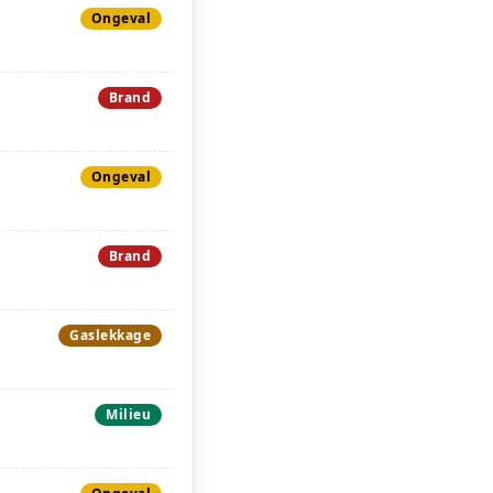
Ongeval
Brand
Ongeval
Brand
Gaslekkage
Milieu