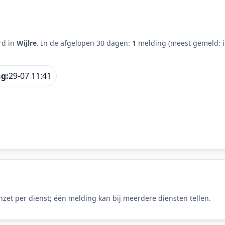
rd in
Wijlre
. In de afgelopen 30 dagen:
1
melding (meest gemeld: i
ng:
29-07 11:41
zet per dienst; één melding kan bij meerdere diensten tellen.