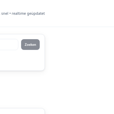
& snel • realtime geüpdatet
Zoeken