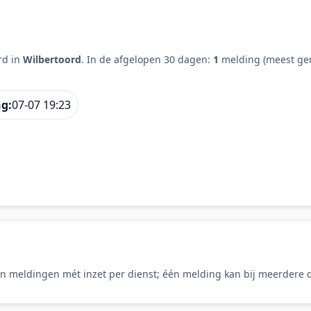
rd in
Wilbertoord
. In de afgelopen 30 dagen:
1
melding (meest gem
ng:
07-07 19:23
n meldingen mét inzet per dienst; één melding kan bij meerdere d