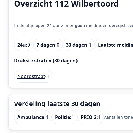
Overzicht 112 Wilbertoord
In de afgelopen 24 uur zijn er
geen
meldingen geregistree
24u:
0
7 dagen:
0
30 dagen:
1
Laatste meldi
Drukste straten (30 dagen):
Noordstraat
· 1
Verdeling laatste 30 dagen
Ambulance:
1
Politie:
1
PRIO 2:
1
Aantallen tone