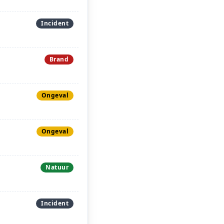
Incident
Brand
Ongeval
Ongeval
Natuur
Incident