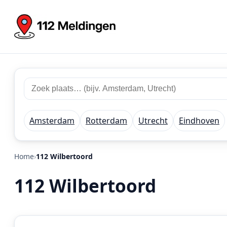
Zoek
Zoek
plaats
112
of
meldingen
regio
Amsterdam
Rotterdam
Utrecht
Eindhoven
Home
112 Wilbertoord
112 Wilbertoord