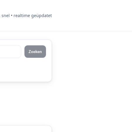
& snel • realtime geüpdatet
Zoeken