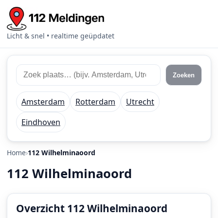
Licht & snel • realtime geüpdatet
Zoek
Zoek
Zoeken
112
plaats
meldingen
of
Amsterdam
Rotterdam
Utrecht
regio
Eindhoven
Home
112 Wilhelminaoord
112 Wilhelminaoord
Overzicht 112 Wilhelminaoord