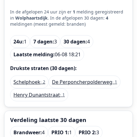
In de afgelopen 24 uur zijn er
1
melding geregistreerd
in
Wolphaartsdijk
. In de afgelopen 30 dagen:
4
meldingen (meest gemeld: branden)
24u:
1
7 dagen:
3
30 dagen:
4
Laatste melding:
06-08 18:21
Drukste straten (30 dagen):
Schelphoek
De Perponcherpolderweg
· 2
· 1
Henry Dunantstraat
· 1
Verdeling laatste 30 dagen
Brandweer:
4
PRIO 1:
1
PRIO 2:
3