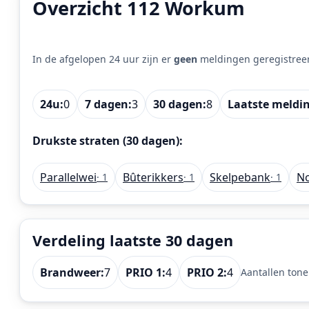
Overzicht 112 Workum
In de afgelopen 24 uur zijn er
geen
meldingen geregistree
24u:
0
7 dagen:
3
30 dagen:
8
Laatste meldi
Drukste straten (30 dagen):
Parallelwei
Bûterikkers
Skelpebank
N
· 1
· 1
· 1
Verdeling laatste 30 dagen
Brandweer:
7
PRIO 1:
4
PRIO 2:
4
Aantallen tone