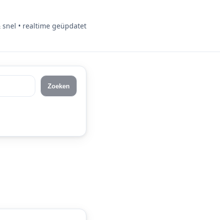
& snel • realtime geüpdatet
Zoeken