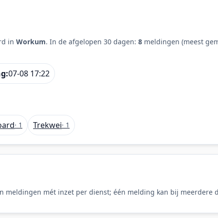
rd in
Workum
. In de afgelopen 30 dagen:
8
meldingen (meest gem
ng:
07-08 17:22
oard
Trekwei
· 1
· 1
n meldingen mét inzet per dienst; één melding kan bij meerdere d