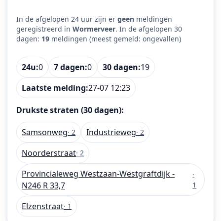
In de afgelopen 24 uur zijn er
geen
meldingen
geregistreerd in
Wormerveer
. In de afgelopen 30
dagen:
19
meldingen (meest gemeld: ongevallen)
24u:
0
7 dagen:
0
30 dagen:
19
Laatste melding:
27-07 12:23
Drukste straten (30 dagen):
Samsonweg
Industrieweg
· 2
· 2
Noorderstraat
· 2
Provincialeweg Westzaan-Westgraftdijk -
·
N246 R 33,7
1
Elzenstraat
· 1