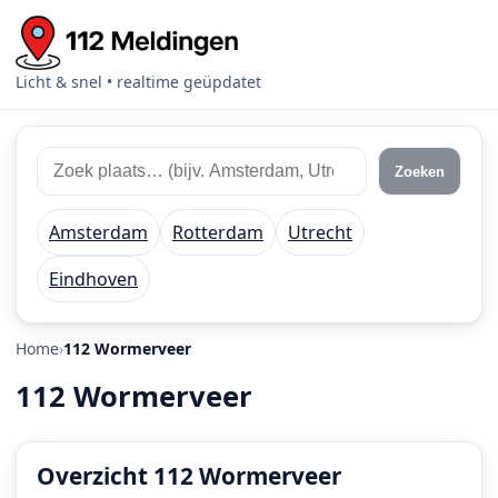
Licht & snel • realtime geüpdatet
Zoek
Zoek
Zoeken
112
plaats
meldingen
of
Amsterdam
Rotterdam
Utrecht
regio
Eindhoven
Home
112 Wormerveer
112 Wormerveer
Overzicht 112 Wormerveer