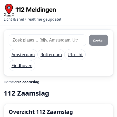
Licht & snel • realtime geüpdatet
Zoek
Zoek
Zoeken
112
plaats
meldingen
of
Amsterdam
Rotterdam
Utrecht
regio
Eindhoven
Home
112 Zaamslag
112 Zaamslag
Overzicht 112 Zaamslag