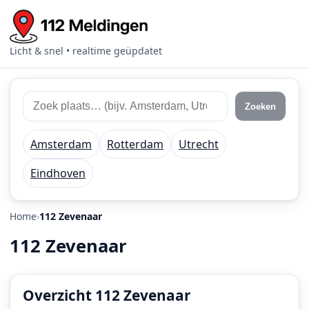
Licht & snel • realtime geüpdatet
Zoek
Zoek
Zoeken
112
plaats
meldingen
of
Amsterdam
Rotterdam
Utrecht
regio
Eindhoven
Home
112 Zevenaar
112 Zevenaar
Overzicht 112 Zevenaar