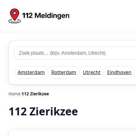
Zoek
Zoek
plaats
112
of
meldingen
regio
Amsterdam
Rotterdam
Utrecht
Eindhoven
Home
112 Zierikzee
112 Zierikzee