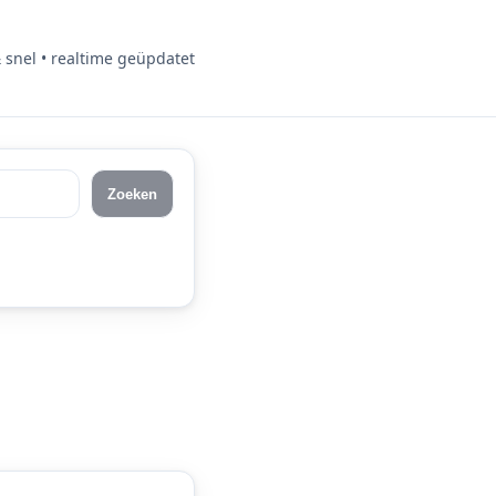
& snel • realtime geüpdatet
Zoeken