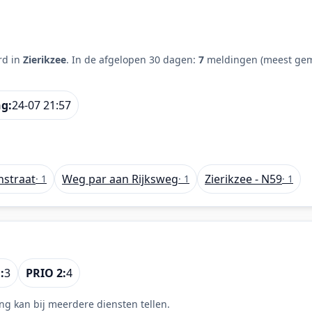
rd in
Zierikzee
. In de afgelopen 30 dagen:
7
meldingen (meest gem
ng:
24-07 21:57
straat
Weg par aan Rijksweg
Zierikzee - N59
· 1
· 1
· 1
:
3
PRIO 2:
4
ng kan bij meerdere diensten tellen.