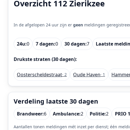
Overzicht 112 Zierikzee
In de afgelopen 24 uur zijn er
geen
meldingen geregistree
24u:
0
7 dagen:
0
30 dagen:
7
Laatste meldi
Drukste straten (30 dagen):
Oosterscheldestraat
Oude Haven
Hammen
· 2
· 1
Verdeling laatste 30 dagen
Brandweer:
6
Ambulance:
2
Politie:
2
PRIO 1
Aantallen tonen meldingen mét inzet per dienst; één meldi