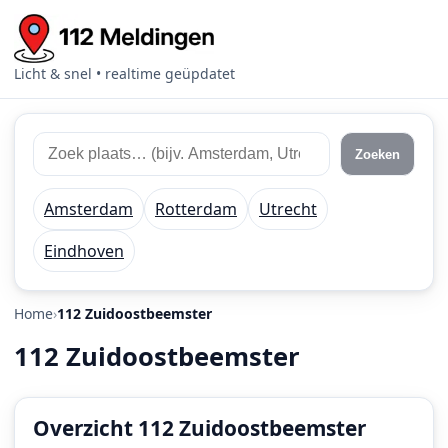
Licht & snel • realtime geüpdatet
Zoek
Zoek
Zoeken
112
plaats
meldingen
of
Amsterdam
Rotterdam
Utrecht
regio
Eindhoven
Home
112 Zuidoostbeemster
112 Zuidoostbeemster
Overzicht 112 Zuidoostbeemster