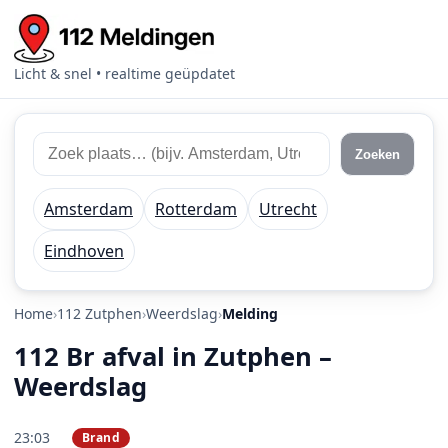
Licht & snel • realtime geüpdatet
Zoek 112 meldingen
Zoek plaats of regio
Zoeken
Amsterdam
Rotterdam
Utrecht
Eindhoven
Home
112 Zutphen
Weerdslag
Melding
112 Br afval in Zutphen –
Weerdslag
23:03
Brand
PRIO 2