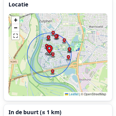
Locatie
Locatie van het incident: Weerdslag, Zutphen.
+
−
Leaflet
|
© OpenStreetMap
In de buurt (≤ 1 km)