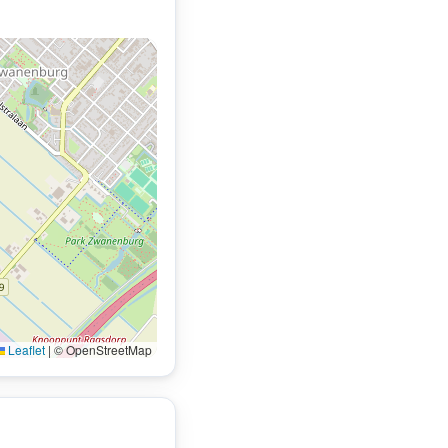
Leaflet
|
© OpenStreetMap