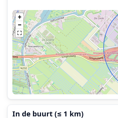
+
−
In de buurt (≤ 1 km)