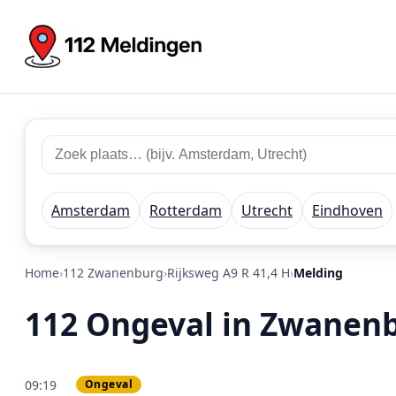
Zoek 112 meldingen
Zoek plaats of regio
Amsterdam
Rotterdam
Utrecht
Eindhoven
Home
112 Zwanenburg
Rijksweg A9 R 41,4 H
Melding
112 Ongeval in Zwanenb
09:19
Ongeval
PRIO 3