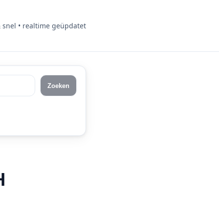
& snel • realtime geüpdatet
Zoeken
H