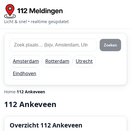
Licht & snel • realtime geüpdatet
Zoek
Zoek
Zoeken
112
plaats
meldingen
of
Amsterdam
Rotterdam
Utrecht
regio
Eindhoven
Home
112 Ankeveen
112 Ankeveen
Overzicht 112 Ankeveen