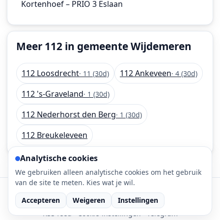
Kortenhoef – PRIO 3 Eslaan
Meer 112 in gemeente Wijdemeren
112 Loosdrecht
112 Ankeveen
· 11 (30d)
· 4 (30d)
112 's-Graveland
· 1 (30d)
112 Nederhorst den Berg
· 1 (30d)
112 Breukeleveen
Analytische cookies
We gebruiken alleen analytische cookies om het gebruik
van de site te meten. Kies wat je wil.
©
2026
112-meldingen.nl • 112 meldingen is onderdeel
Accepteren
Weigeren
Instellingen
van DaLec.
RSS feed
·
Cookie-instellingen
·
Telegram