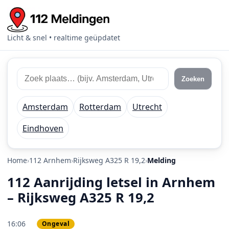
Licht & snel • realtime geüpdatet
Zoek 112 meldingen
Zoek plaats of regio
Zoeken
Amsterdam
Rotterdam
Utrecht
Eindhoven
Home
112 Arnhem
Rijksweg A325 R 19,2
Melding
112 Aanrijding letsel in Arnhem
– Rijksweg A325 R 19,2
16:06
Ongeval
PRIO 2