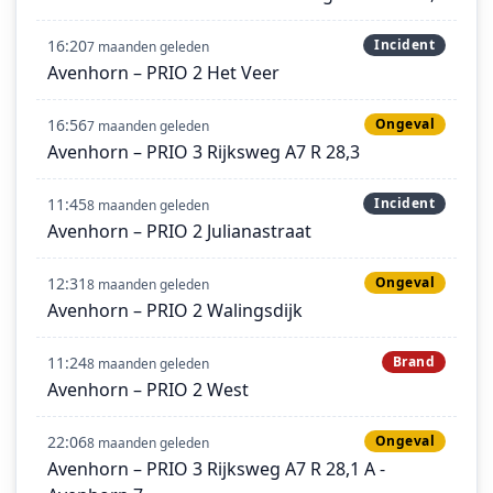
16:20
Incident
7 maanden geleden
Avenhorn – PRIO 2 Het Veer
16:56
Ongeval
7 maanden geleden
Avenhorn – PRIO 3 Rijksweg A7 R 28,3
11:45
Incident
8 maanden geleden
Avenhorn – PRIO 2 Julianastraat
12:31
Ongeval
8 maanden geleden
Avenhorn – PRIO 2 Walingsdijk
11:24
Brand
8 maanden geleden
Avenhorn – PRIO 2 West
22:06
Ongeval
8 maanden geleden
Avenhorn – PRIO 3 Rijksweg A7 R 28,1 A -