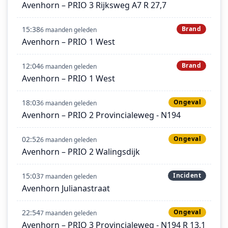
Avenhorn – PRIO 3 Rijksweg A7 R 27,7
15:38
Brand
6 maanden geleden
Avenhorn – PRIO 1 West
12:04
Brand
6 maanden geleden
Avenhorn – PRIO 1 West
18:03
Ongeval
6 maanden geleden
Avenhorn – PRIO 2 Provincialeweg - N194
02:52
Ongeval
6 maanden geleden
Avenhorn – PRIO 2 Walingsdijk
15:03
Incident
7 maanden geleden
Avenhorn Julianastraat
22:54
Ongeval
7 maanden geleden
Avenhorn – PRIO 3 Provincialeweg - N194 R 13,1