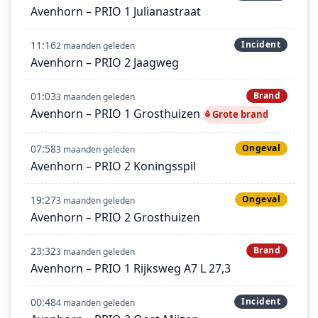
Avenhorn – PRIO 1 Julianastraat
11:16
Incident
2 maanden geleden
Avenhorn – PRIO 2 Jaagweg
01:03
Brand
3 maanden geleden
Avenhorn – PRIO 1 Grosthuizen
Grote brand
07:58
Ongeval
3 maanden geleden
Avenhorn – PRIO 2 Koningsspil
19:27
Ongeval
3 maanden geleden
Avenhorn – PRIO 2 Grosthuizen
23:32
Brand
3 maanden geleden
Avenhorn – PRIO 1 Rijksweg A7 L 27,3
00:48
Incident
4 maanden geleden