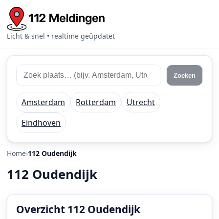
Licht & snel • realtime geüpdatet
Zoek
Zoek
Zoeken
112
plaats
meldingen
of
Amsterdam
Rotterdam
Utrecht
regio
Eindhoven
Home
112 Oudendijk
112 Oudendijk
Overzicht 112 Oudendijk