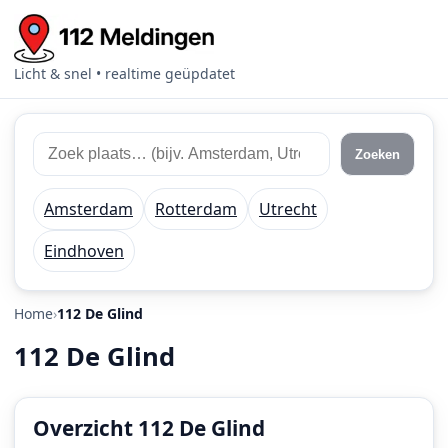
Licht & snel • realtime geüpdatet
Zoek
Zoek
Zoeken
112
plaats
meldingen
of
Amsterdam
Rotterdam
Utrecht
regio
Eindhoven
Home
112 De Glind
112 De Glind
Overzicht 112 De Glind