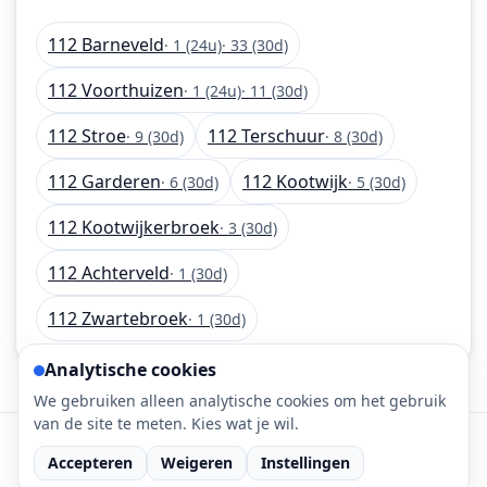
112 Barneveld
· 1 (24u)
· 33 (30d)
112 Voorthuizen
· 1 (24u)
· 11 (30d)
112 Stroe
112 Terschuur
· 9 (30d)
· 8 (30d)
112 Garderen
112 Kootwijk
· 6 (30d)
· 5 (30d)
112 Kootwijkerbroek
· 3 (30d)
112 Achterveld
· 1 (30d)
112 Zwartebroek
· 1 (30d)
Analytische cookies
We gebruiken alleen analytische cookies om het gebruik
van de site te meten. Kies wat je wil.
©
2026
112-meldingen.nl • 112 meldingen is onderdeel
Accepteren
Weigeren
Instellingen
van DaLec.