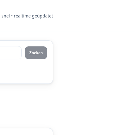
& snel • realtime geüpdatet
Zoeken