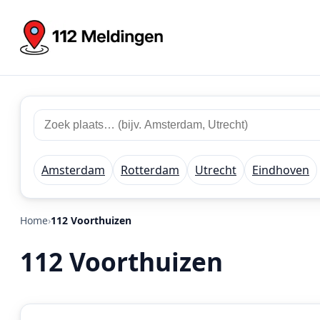
Zoek
Zoek
plaats
112
of
meldingen
regio
Amsterdam
Rotterdam
Utrecht
Eindhoven
Home
112 Voorthuizen
112 Voorthuizen