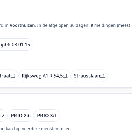
rd in
Voorthuizen
. In de afgelopen 30 dagen:
9
meldingen (meest 
ng:
06-08 01:15
traat
Rijksweg A1 R 54,5
Strausslaan
· 1
· 1
· 1
:
2
PRIO 2:
6
PRIO 3:
1
ng kan bij meerdere diensten tellen.