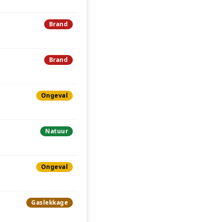
Brand
Brand
Ongeval
Natuur
Ongeval
Gaslekkage