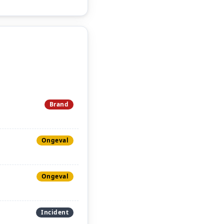
Brand
Ongeval
Ongeval
Incident