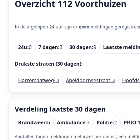
Overzicht 112 Voorthuizen
In de afgelopen 24 uur zijn er
geen
meldingen geregistree
24u:
0
7 dagen:
3
30 dagen:
9
Laatste meldi
Drukste straten (30 dagen):
Harremaatweg
Apeldoornsestraat
Hoofds
· 3
· 2
Verdeling laatste 30 dagen
Brandweer:
6
Ambulance:
3
Politie:
2
PRIO 1
Aantallen tonen meldingen mét inzet per dienst; één meldi