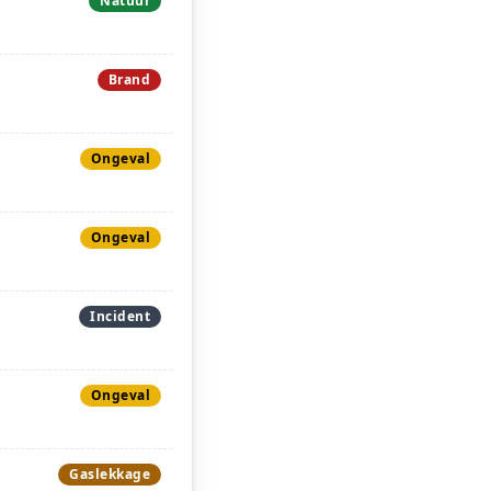
Natuur
Brand
Ongeval
Ongeval
Incident
Ongeval
Gaslekkage