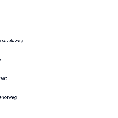
arseveldweg
8
aat
dehofweg