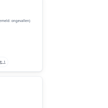
meld: ongevallen)
t
· 1