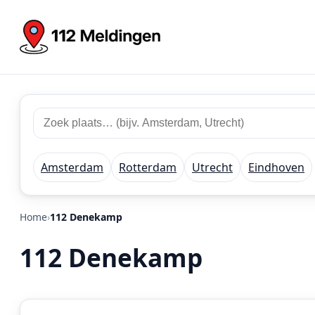
Zoek
Zoek
plaats
112
of
meldingen
regio
Amsterdam
Rotterdam
Utrecht
Eindhoven
Home
112 Denekamp
112 Denekamp