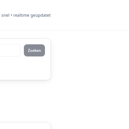
& snel • realtime geüpdatet
Zoeken