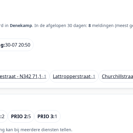
rd in
Denekamp
. In de afgelopen 30 dagen:
8
meldingen (meest ge
ng:
30-07 20:50
straat - N342 71,1
Lattropperstraat
Churchillstraa
· 1
· 1
:
2
PRIO 2:
5
PRIO 3:
1
ng kan bij meerdere diensten tellen.