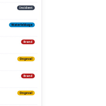
Incident
Waterlekkage
Brand
Ongeval
Brand
Ongeval