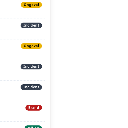
Ongeval
Incident
Ongeval
Incident
Incident
Brand