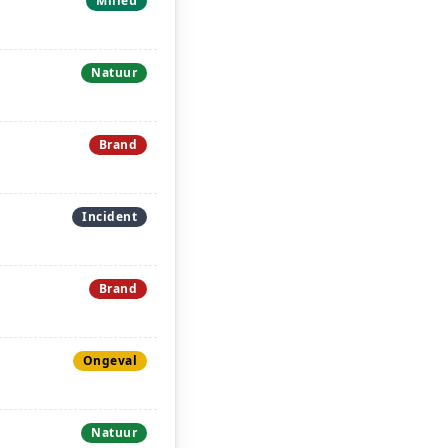
Milieu
Natuur
Brand
Incident
Brand
Ongeval
Natuur