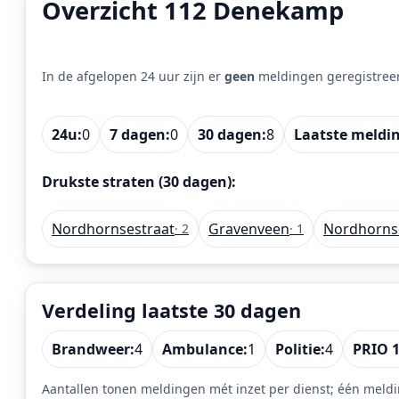
Overzicht 112 Denekamp
In de afgelopen 24 uur zijn er
geen
meldingen geregistree
24u:
0
7 dagen:
0
30 dagen:
8
Laatste meldi
Drukste straten (30 dagen):
Nordhornsestraat
Gravenveen
Nordhornse
· 2
· 1
Verdeling laatste 30 dagen
Brandweer:
4
Ambulance:
1
Politie:
4
PRIO 1
Aantallen tonen meldingen mét inzet per dienst; één meldi