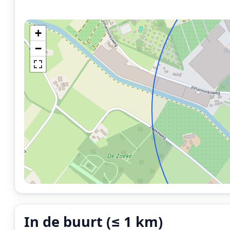
+
−
In de buurt (≤ 1 km)