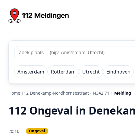
Zoek 112 meldingen
Zoek plaats of regio
Amsterdam
Rotterdam
Utrecht
Eindhoven
Home
112 Denekamp
Nordhornsestraat - N342 71,1
Melding
112 Ongeval in Denekam
20:16
Ongeval
PRIO 3