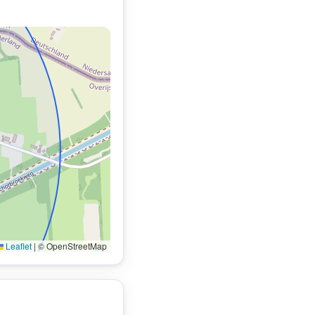
Leaflet
|
© OpenStreetMap