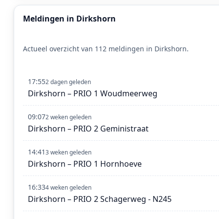
Meldingen in Dirkshorn
Actueel overzicht van 112 meldingen in Dirkshorn.
17:55
2 dagen geleden
Dirkshorn – PRIO 1 Woudmeerweg
09:07
2 weken geleden
Dirkshorn – PRIO 2 Geministraat
14:41
3 weken geleden
Dirkshorn – PRIO 1 Hornhoeve
16:33
4 weken geleden
Dirkshorn – PRIO 2 Schagerweg - N245