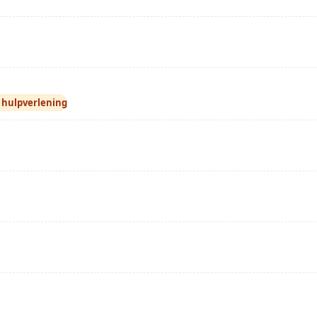
 hulpverlening