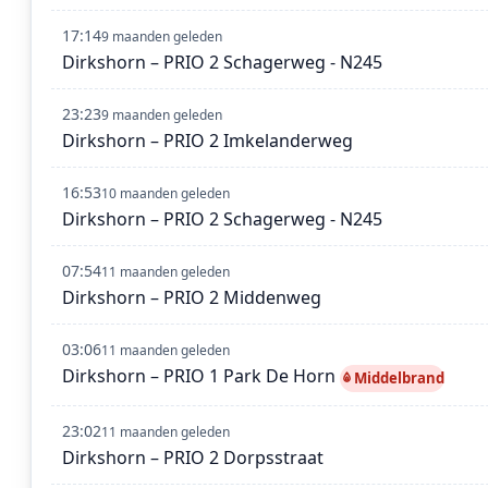
17:14
9 maanden geleden
Dirkshorn – PRIO 2 Schagerweg - N245
23:23
9 maanden geleden
Dirkshorn – PRIO 2 Imkelanderweg
16:53
10 maanden geleden
Dirkshorn – PRIO 2 Schagerweg - N245
07:54
11 maanden geleden
Dirkshorn – PRIO 2 Middenweg
03:06
11 maanden geleden
Dirkshorn – PRIO 1 Park De Horn
Middelbrand
23:02
11 maanden geleden
Dirkshorn – PRIO 2 Dorpsstraat