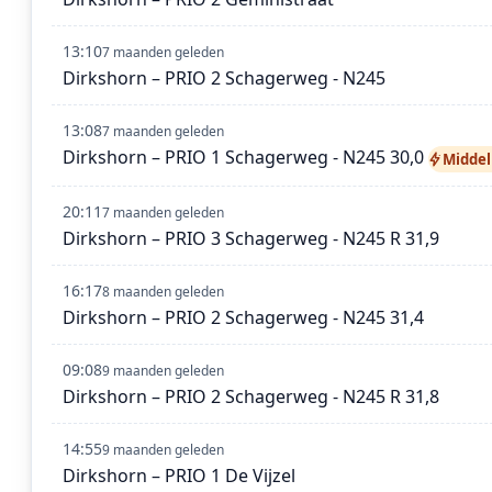
13:10
7 maanden geleden
Dirkshorn – PRIO 2 Schagerweg - N245
13:08
7 maanden geleden
Dirkshorn – PRIO 1 Schagerweg - N245 30,0
Middel
20:11
7 maanden geleden
Dirkshorn – PRIO 3 Schagerweg - N245 R 31,9
16:17
8 maanden geleden
Dirkshorn – PRIO 2 Schagerweg - N245 31,4
09:08
9 maanden geleden
Dirkshorn – PRIO 2 Schagerweg - N245 R 31,8
14:55
9 maanden geleden
Dirkshorn – PRIO 1 De Vijzel