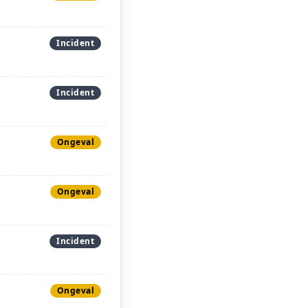
Incident
Incident
Ongeval
Ongeval
Incident
Ongeval