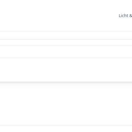
Licht 