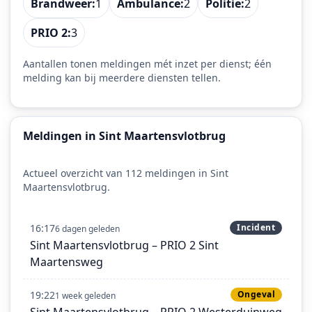
Brandweer:
1
Ambulance:
2
Politie:
2
PRIO 2:
3
Aantallen tonen meldingen mét inzet per dienst; één
melding kan bij meerdere diensten tellen.
Meldingen in Sint Maartensvlotbrug
Actueel overzicht van 112 meldingen in Sint
Maartensvlotbrug.
16:17
Incident
6 dagen geleden
Sint Maartensvlotbrug – PRIO 2 Sint
Maartensweg
19:22
Ongeval
1 week geleden
Sint Maartensvlotbrug – PRIO 2 Westerduinweg