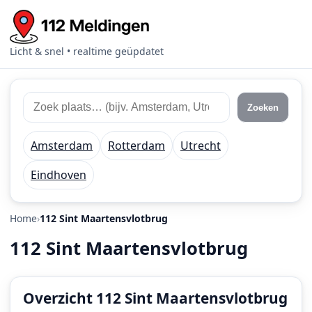
Licht & snel • realtime geüpdatet
Zoek
Zoek
Zoeken
112
plaats
meldingen
of
Amsterdam
Rotterdam
Utrecht
regio
Eindhoven
Home
112 Sint Maartensvlotbrug
112 Sint Maartensvlotbrug
Overzicht 112 Sint Maartensvlotbrug