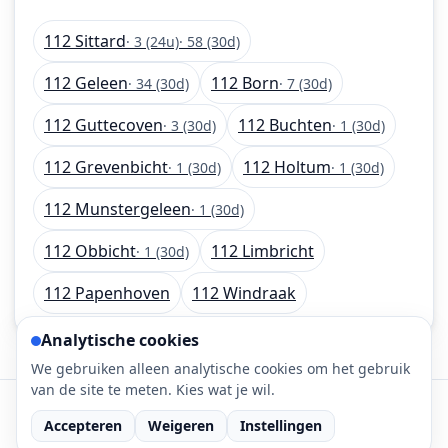
112 Sittard
· 3 (24u)
· 58 (30d)
112 Geleen
112 Born
· 34 (30d)
· 7 (30d)
112 Guttecoven
112 Buchten
· 3 (30d)
· 1 (30d)
112 Grevenbicht
112 Holtum
· 1 (30d)
· 1 (30d)
112 Munstergeleen
· 1 (30d)
112 Obbicht
112 Limbricht
· 1 (30d)
112 Papenhoven
112 Windraak
Analytische cookies
We gebruiken alleen analytische cookies om het gebruik
van de site te meten. Kies wat je wil.
©
2026
112-meldingen.nl • 112 meldingen is onderdeel
Accepteren
Weigeren
Instellingen
van DaLec.