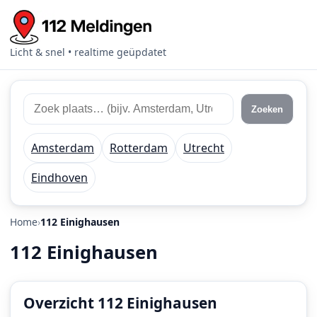
Licht & snel • realtime geüpdatet
Zoek
Zoek
Zoeken
112
plaats
meldingen
of
Amsterdam
Rotterdam
Utrecht
regio
Eindhoven
Home
112 Einighausen
112 Einighausen
Overzicht 112 Einighausen