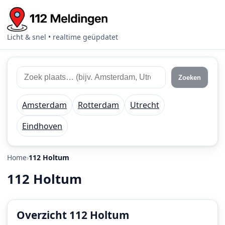
Licht & snel • realtime geüpdatet
Zoek
Zoek
Zoeken
112
plaats
meldingen
of
Amsterdam
Rotterdam
Utrecht
regio
Eindhoven
Home
112 Holtum
112 Holtum
Overzicht 112 Holtum