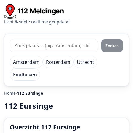
Licht & snel • realtime geüpdatet
Zoek
Zoek
Zoeken
112
plaats
meldingen
of
Amsterdam
Rotterdam
Utrecht
regio
Eindhoven
Home
112 Eursinge
112 Eursinge
Overzicht 112 Eursinge