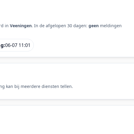
rd in
Veeningen
. In de afgelopen 30 dagen:
geen
meldingen
ng:
06-07 11:01
ng kan bij meerdere diensten tellen.