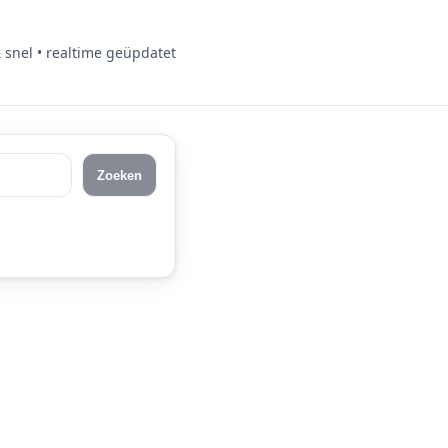
& snel • realtime geüpdatet
Zoeken