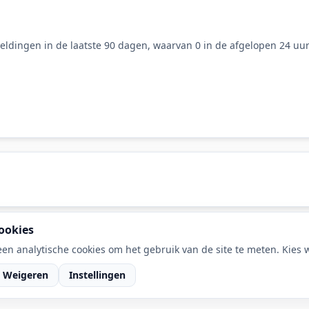
ldingen in de laatste 90 dagen, waarvan 0 in de afgelopen 24 uur
ookies
en analytische cookies om het gebruik van de site te meten. Kies wa
Weigeren
Instellingen
van DaLec.
RSS feed
·
Cook