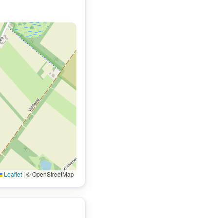
Leaflet
|
© OpenStreetMap