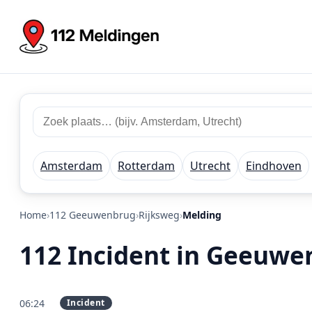
Zoek 112 meldingen
Zoek plaats of regio
Amsterdam
Rotterdam
Utrecht
Eindhoven
Home
112 Geeuwenbrug
Rijksweg
Melding
112 Incident in Geeuwe
06:24
Incident
PRIO 2