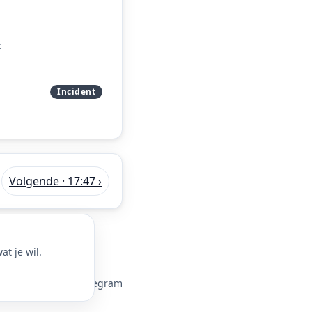
.
Incident
Volgende · 17:47 ›
t je wil.
ie-instellingen
·
Telegram