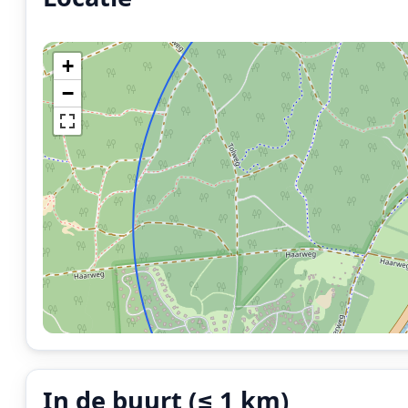
+
−
In de buurt (≤ 1 km)